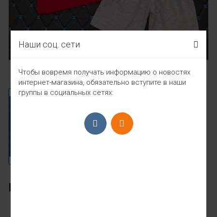
Наши соц. сети
Чтобы вовремя получать информацию о новостях
интернет-магазина, обязательно вступите в наши
группы в социальных сетях:
КОСТЮМ В РАЗМЕР ФАБРИЧНЫЙ
Артикул: