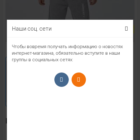
Наши соц. сети
Чтобы вовремя получать информацию о новостях
интернет-магазина, обязательно вступите в наши
группы в социальных сетях:
КОСТЮМ В РАЗМЕР ФАБРИЧНЫЙ
Артикул: