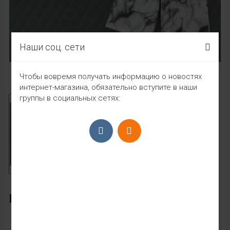
Наши соц. сети
Чтобы вовремя получать информацию о новостях
интернет-магазина, обязательно вступите в наши
группы в социальных сетях:
КОСТЮМ В РАЗМЕР ФАБРИЧНЫЙ
Артикул: