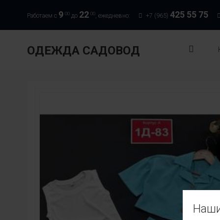
9
22
425 55 75
00
00
Работаем с
до
, ежедневно:
+7 (965)
ОДЕЖДА САДОВОД
Наши