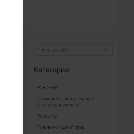
Категории
НОВИНКИ
Школьный рюкзак, портфель
(мешок для сменки)
Продукты
Тапочки от одной пары