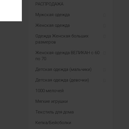
РАСПРОДАЖА
Мужская одежда
Женская одежда
Одежда Женская больших
размеров
Женская одежда ВЕЛИКАН с 60
по 70
Детская одежда (мальчики)
Детская одежда (девочки)
1000 мелочей
Мягкие игрушки
Текстиль для дома
Кепка/Бейсболки