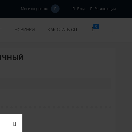
Мы в соц. сетях:
Вход
Регистрация
0
Г
НОВИНКИ
КАК СТАТЬ СП
РИЧНЫЙ
:
вет