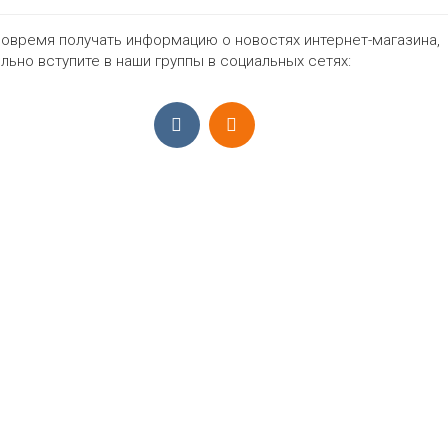
овремя получать информацию о новостях интернет-магазина,
1130₽
льно вступите в наши группы в социальных сетях:
ПРИЁМ ЗАКАЗОВ С 9:00-22:00, ЕЖЕ
Моб.:
+7 (965) 425 55 75
E-mail:
info@sadovodopt.com