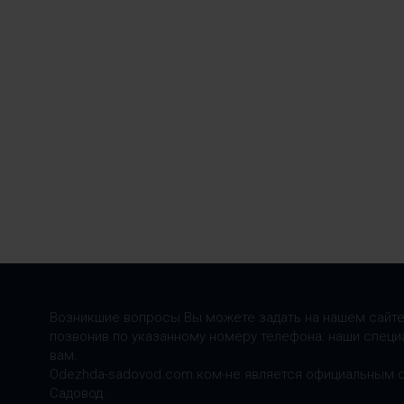
Возникшие вопросы Вы можете задать на нашем сайте
позвонив по указанному номеру телефона: наши специ
вам.
Odezhda-sadovod.com.ком-не является официальным 
Садовод.