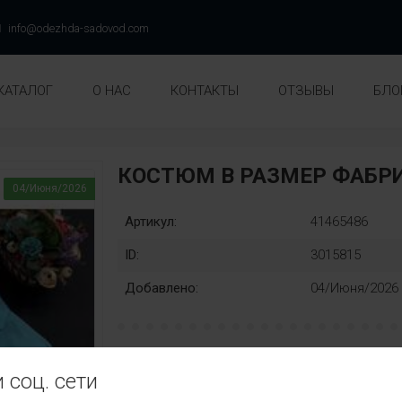
info@odezhda-sadovod.com
КАТАЛОГ
О НАС
КОНТАКТЫ
ОТЗЫВЫ
БЛО
КОСТЮМ В РАЗМЕР ФАБ
04/Июня/2026
Артикул:
41465486
ID:
3015815
Добавлено:
04/Июня/2026
рост:
Замена
 соц. сети
128
134
140
146
152
158
нет
Ц