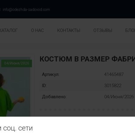
info@odezhda-sadovod.com
КАТАЛОГ
О НАС
КОНТАКТЫ
ОТЗЫВЫ
БЛО
КОСТЮМ В РАЗМЕР ФАБ
04/Июня/2026
Артикул:
41465487
ID:
3015822
Добавлено:
04/Июня/2026
рост:
Замена
 соц. сети
128
134
140
146
152
158
нет
Ц