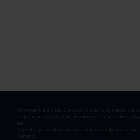
Возникшие вопросы Вы можете задать на нашем сайте
позвонив по указанному номеру телефона: наши специ
вам.
Odezhda-sadovod.com.ком-не является официальным 
Садовод.