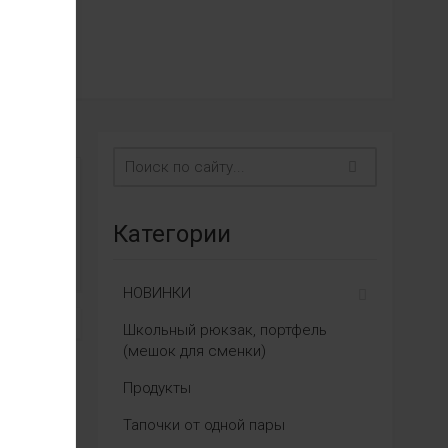
Категории
НОВИНКИ
Школьный рюкзак, портфель
(мешок для сменки)
Продукты
Тапочки от одной пары