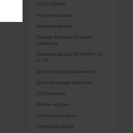
РАСПРОДАЖА
Мужская одежда
Женская одежда
Одежда Женская больших
размеров
Женская одежда ВЕЛИКАН с 60
по 70
Детская одежда (мальчики)
Детская одежда (девочки)
1000 мелочей
Мягкие игрушки
Текстиль для дома
Кепка/Бейсболки