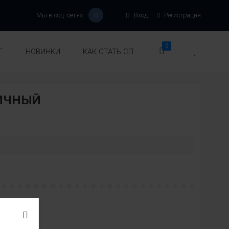
Мы в соц. сетях:
Вход
Регистрация
0
Г
НОВИНКИ
КАК СТАТЬ СП
РИЧНЫЙ
:
вет