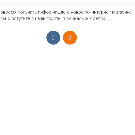
овремя получать информацию о новостях интернет-магазина,
1197₽
льно вступите в наши группы в социальных сетях:
ПРИЁМ ЗАКАЗОВ С 9:00-22:00, ЕЖЕ
Моб.:
+7 (965) 425 55 75
E-mail:
info@sadovodopt.com