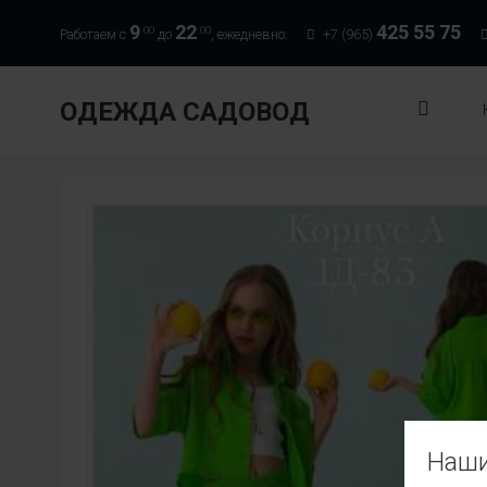
9
22
425 55 75
00
00
Работаем с
до
, ежедневно:
+7 (965)
ОДЕЖДА САДОВОД
Наши