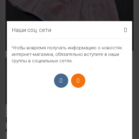
Наши соц. сети
Чтобы вовремя получать информацию о новостях
интернет-магазина, обязательно вступите в наши
группы в социальных сетях:
ПЛАТЬЕ ТКАНЬ ЛЕН В РАЗМЕР
ФАБРИЧНЫЙ