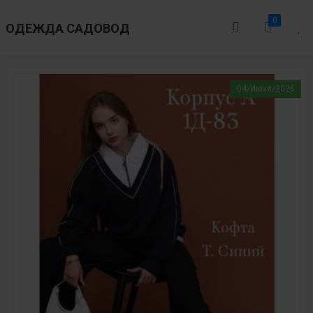
0
ОДЕЖДА САДОВОД
04/Июня/2026