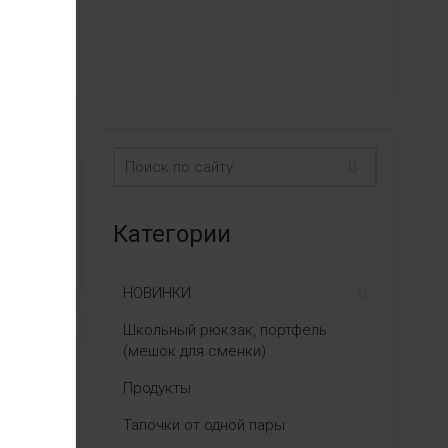
Категории
НОВИНКИ
Школьный рюкзак, портфель
(мешок для сменки)
Продукты
Тапочки от одной пары