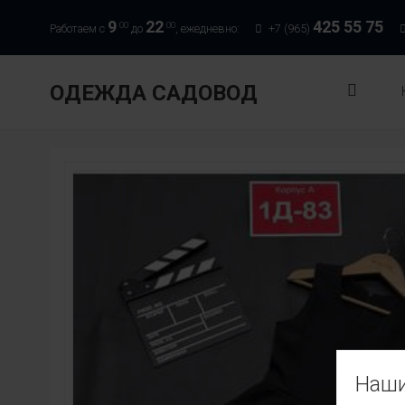
9
22
425 55 75
00
00
Работаем с
до
, ежедневно:
+7 (965)
ОДЕЖДА САДОВОД
Наши