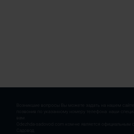
Возникшие вопросы Вы можете задать на нашем сайте
позвонив по указанному номеру телефона: наши специ
вам.
Odezhda-sadovod.com.ком-не является официальным 
Садовод.