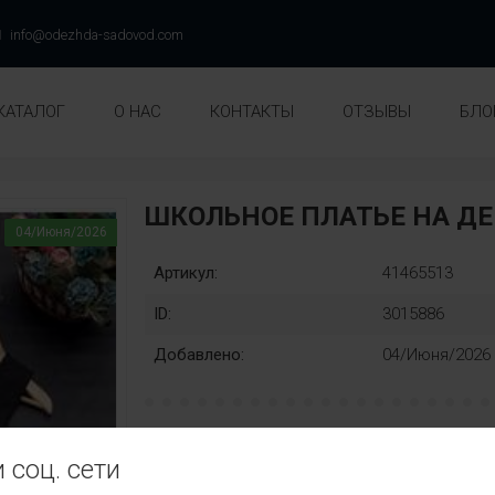
info@odezhda-sadovod.com
КАТАЛОГ
О НАС
КОНТАКТЫ
ОТЗЫВЫ
БЛО
ШКОЛЬНОЕ ПЛАТЬЕ НА Д
04/Июня/2026
Артикул:
41465513
ID:
3015886
Добавлено:
04/Июня/2026
рост:
Замена:
 соц. сети
122
128
134
140
146
нет
Цвет