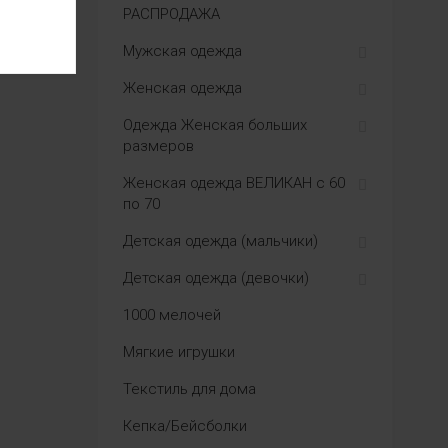
РАСПРОДАЖА
Мужская одежда
Женская одежда
Одежда Женская больших
размеров
Женская одежда ВЕЛИКАН с 60
по 70
Детская одежда (мальчики)
Детская одежда (девочки)
1000 мелочей
Мягкие игрушки
Текстиль для дома
Кепка/Бейсболки