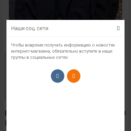
Наши соц. сети
Чтобы вовремя получать информацию о новостях
интернет-магазина, обязательно вступите в наши
группы в социальных сетях:
ШКОЛЬНЫЕ БРЮКИ НА ДЕВОЧКУ В
РАЗМЕР ФАБРИЧНЫЙ