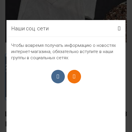
Наши соц. сети
Чтобы вовремя получать информацию о новостях
интернет-магазина, обязательно вступите в наши
группы в социальных сетях:
ШКОЛЬНАЯ БЛУЗКА НА ДЕВОЧКУ В
РАЗМЕР ФАБРИЧНЫЙ