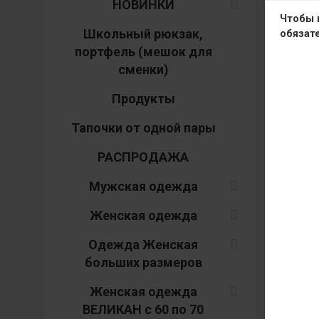
НОВИНКИ
Чтобы 
Школьный рюкзак,
обязат
портфель (мешок для
сменки)
Продукты
Тапочки от одной пары
РАСПРОДАЖА
Мужская одежда
Женская одежда
Одежда Женская
больших размеров
Женская одежда
ВЕЛИКАН с 60 по 70