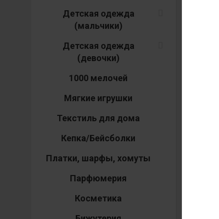
Детская одежда
(мальчики)
Детская одежда
(девочки)
1000 мелочей
Мягкие игрушки
Текстиль для дома
Кепка/Бейсболки
Платки, шарфы, хомуты
Парфюмерия
Косметика
Бижутерия