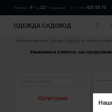
9
22
425 55 75
00
00
Работаем с
до
, ежедневно:
+7 (965)
ОДЕЖДА САДОВОД
Интернет-магазин "Одежда Садовод" не является оф
Уважаемые клиенты, мы продолжаем 
Категории
Наши