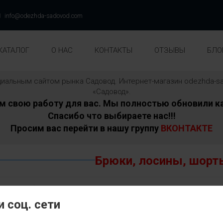
info@odezhda-sadovod.com
КАТАЛОГ
О НАС
КОНТАКТЫ
ОТЗЫВЫ
БЛО
ициальным сайтом рынка Садовод. Интернет-магазин odezhda
«Садовод».
свою работу для вас. Мы полностью обновили ка
Спасибо что выбираете нас!!!
Просим вас перейти в нашу группу
ВКОНТАКТЕ
Брюки, лосины, шор
Всего позиций:
0
 соц. сети