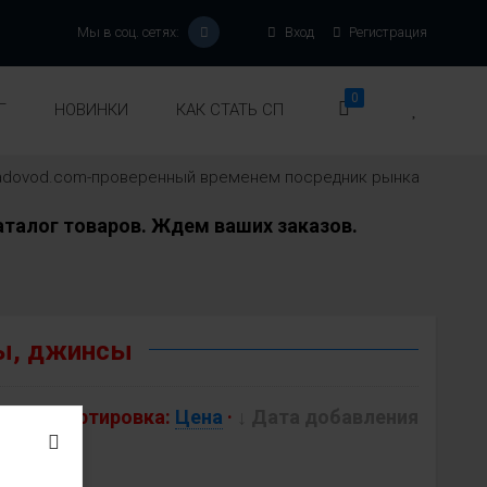
Мы в соц. сетях:
Вход
Регистрация
0
Г
НОВИНКИ
КАК СТАТЬ СП
-sadovod.com-проверенный временем посредник рынка
талог товаров. Ждем ваших заказов.
ты, джинсы
Сортировка:
Цена
·
↓ Дата добавления