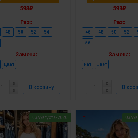
598₽
598₽
Раз::
Раз::
48
50
52
54
46
48
50
52
56
Замена:
Замена:
Цвет
нет
Цвет
03/Августа/2026
03/Ав