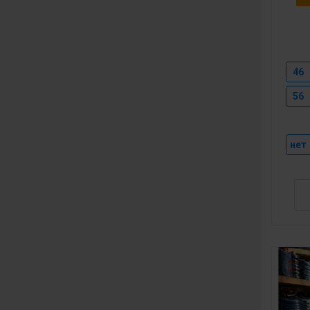
46
56
нет