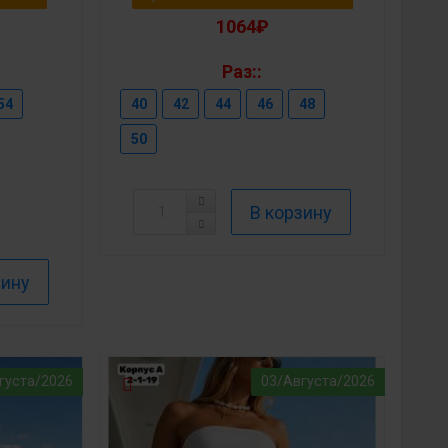
1064₽
Раз::
54
40
42
44
46
48
50
густа/2026
03/Августа/2026