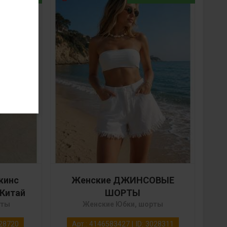
жинс
Женские ДЖИНСОВЫЕ
 Китай
ШОРТЫ
рты
Женские Юбки, шорты
028720
Арт.: 4146583427 | ID: 3028311