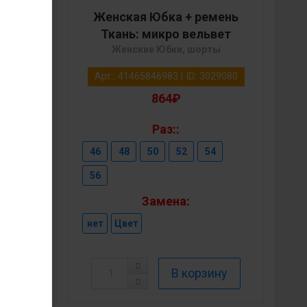
емень
Женская Юбка + ремень
ьвет
Ткань: микро вельвет
рты
Женские Юбки, шорты
3029081
Арт.: 41465846983 | ID: 3029080
864₽
Раз::
54
46
48
50
52
54
56
Замена:
нет
Цвет