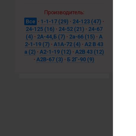
Производитель:
А
Все
·
1-1-17
(29)
·
24-123
(47)
·
24-125
(16)
·
24-52
(21)
·
24-67
(4)
·
2А-44,Б
(7)
·
2а-66
(15)
·
А
2-1-19
(7)
·
А1А-72
(4)
·
А2 В 43
44
а
(2)
·
А2-1-19
(12)
·
А2В 43
(12)
·
А2В-67
(3)
·
Б 2Г-90
(9)
54
нет