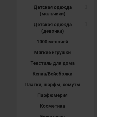
Ж
Детская одежда
(мальчики)
Детская одежда
Ар
(девочки)
1000 мелочей
Мягкие игрушки
46
Текстиль для дома
56
Кепка/Бейсболки
Платки, шарфы, хомуты
нет
Парфюмерия
Косметика
Бижутерия