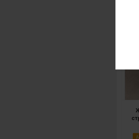
Ж
ст
А