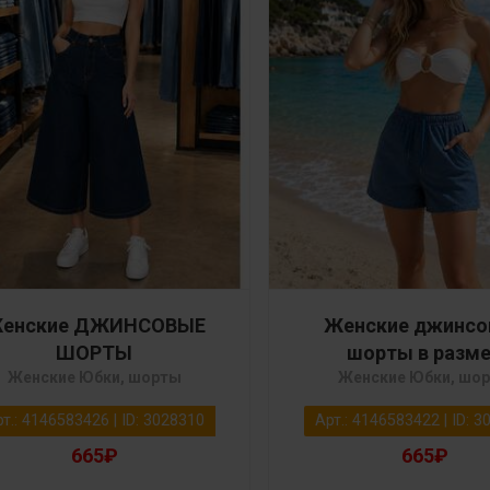
енские ДЖИНСОВЫЕ
Женские джинс
ШОРТЫ
шорты в разм
Женские Юбки, шорты
Женские Юбки, шо
т.: 4146583426 | ID: 3028310
Арт.: 4146583422 | ID: 
665₽
665₽