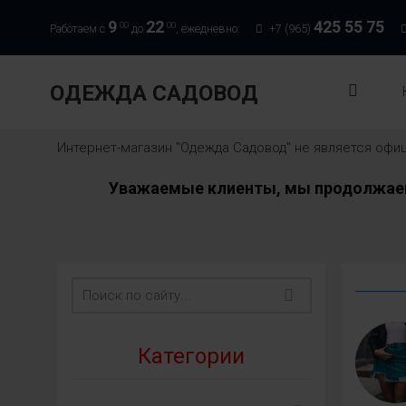
9
22
425 55 75
00
00
Работаем с
до
, ежедневно:
+7 (965)
ОДЕЖДА САДОВОД
Интернет-магазин "Одежда Садовод" не является оф
Уважаемые клиенты, мы продолжаем 
Категории