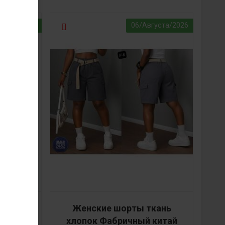
густа/2026
06/Августа/2026
кань
Женские шорты ткань
 китай
хлопок Фабричный китай