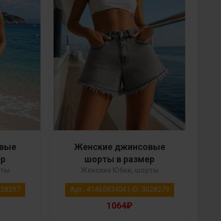
овые
Женские джинсовые
ер
шорты в размер
рты
Женские Юбки, шорты
3028297
Арт.: 4146583404 | ID: 3028279
1064₽