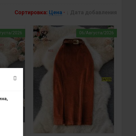
Сортировка:
Цена
·
↓ Дата добавления
густа/2026
06/Августа/2026
ина,