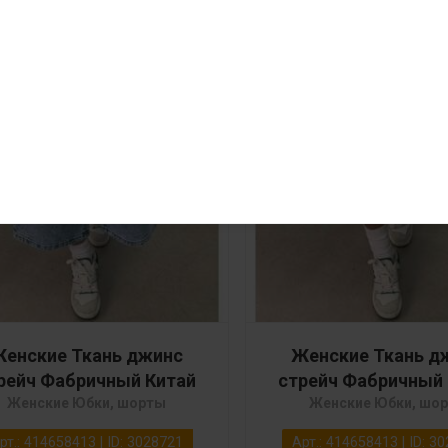
енские Ткань джинс
Женские Ткань д
рейч Фабричный Китай
стрейч Фабричный
Женские Юбки, шорты
Женские Юбки, шо
рт.: 414658413 | ID: 3028721
Арт.: 414658413 | ID: 3