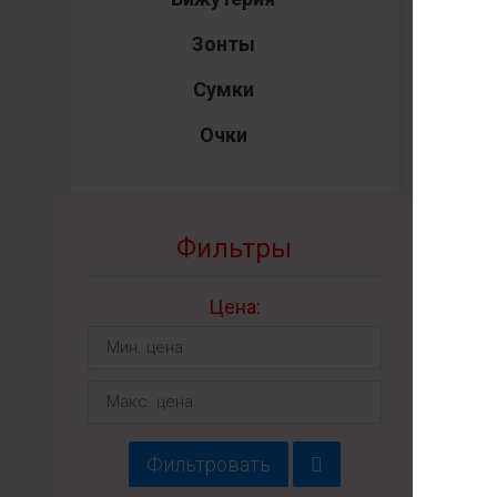
Зонты
Сумки
Очки
Фильтры
Цена:
Ж
Фильтровать
хл