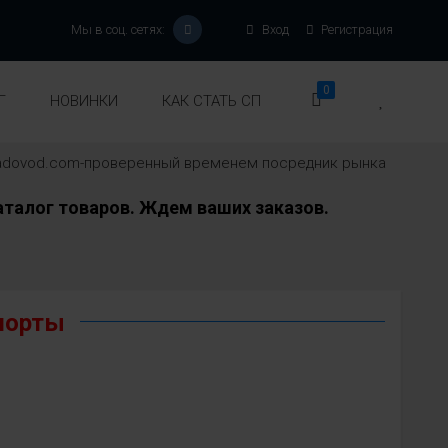
Мы в соц. сетях:
Вход
Регистрация
0
Г
НОВИНКИ
КАК СТАТЬ СП
-sadovod.com-проверенный временем посредник рынка
талог товаров. Ждем ваших заказов.
шорты