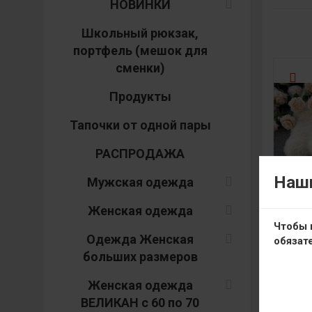
НОВИНКИ
Школьный рюкзак,
портфель (мешок для
сменки)
Продукты
Тапочки от одной пары
РАСПРОДАЖА
Наши
Мужская одежда
Женская одежда
Чтобы 
Одежда Женская
обязат
больших размеров
Женская одежда
ВЕЛИКАН с 60 по 70