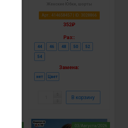
рты
Женские Юбки, шорты
028867
Арт.: 414658457 | ID: 3028866
352₽
Раз::
52
44
46
48
50
52
54
Замена:
нет
Цвет
густа/2026
03/Августа/2026