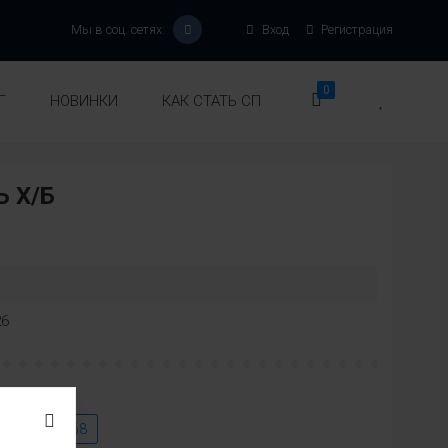
Мы в соц. сетях:
Вход
Регистрация
0
Г
НОВИНКИ
КАК СТАТЬ СП
 Х/Б
26
4
66
68