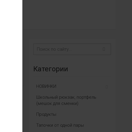
Категории
НОВИНКИ
Школьный рюкзак, портфель
(мешок для сменки)
Продукты
Тапочки от одной пары