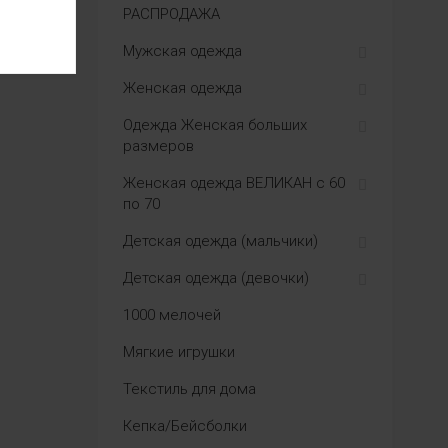
РАСПРОДАЖА
Мужская одежда
Женская одежда
Одежда Женская больших
размеров
Женская одежда ВЕЛИКАН с 60
по 70
Детская одежда (мальчики)
Детская одежда (девочки)
1000 мелочей
Мягкие игрушки
Текстиль для дома
Кепка/Бейсболки