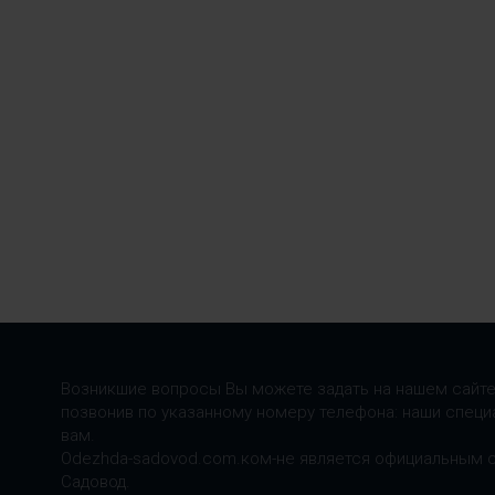
Возникшие вопросы Вы можете задать на нашем сайте
позвонив по указанному номеру телефона: наши специ
вам.
Odezhda-sadovod.com.ком-не является официальным 
Садовод.