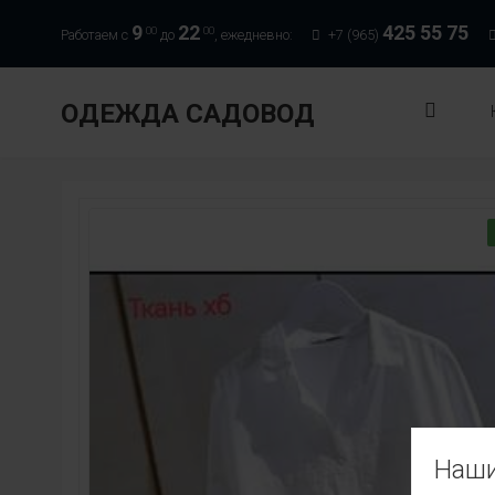
9
22
425 55 75
00
00
Работаем с
до
, ежедневно:
+7 (965)
ОДЕЖДА САДОВОД
Наши