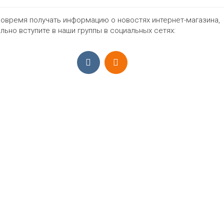
овремя получать информацию о новостях интернет-магазина,
798₽
льно вступите в наши группы в социальных сетях:
ПРИЁМ ЗАКАЗОВ С 9:00-22:00, ЕЖЕ
Моб.:
+7 (965) 425 55 75
E-mail:
info@sadovodopt.com