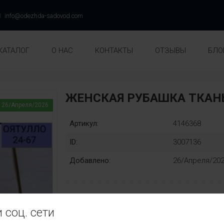
info@odezhda-sadovod.com
КАТАЛОГ
О НАС
КОНТАКТЫ
ОТЗЫВЫ
БЛО
ЖЕНСКАЯ РУБАШКА ТКАНЬ
26/Апреля/2026
Артикул:
4146368
ID:
3007136
Добавлено:
26/Апреля/20
Раз::
 соц. сети
50
52
54
56
58
60
62
6