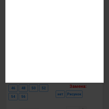
Женская пижама в
Женская туника для
размер ткань хлопок
дома Размер единый
Женские Халаты,
46-54
пижамы
Женские Халаты,
пижамы
Арт.: 4146582828 | ID:
3025136
Арт.: 4146582824 | ID:
3025130
665₽
282₽
Раз::
Замена:
46
48
50
52
нет
Рисунок
54
56