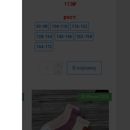
024700
113₽
рост:
92-98
104-110
116-122
104
128-134
140-146
152-158
164-172
/Июля/2026
20/Июня/2026