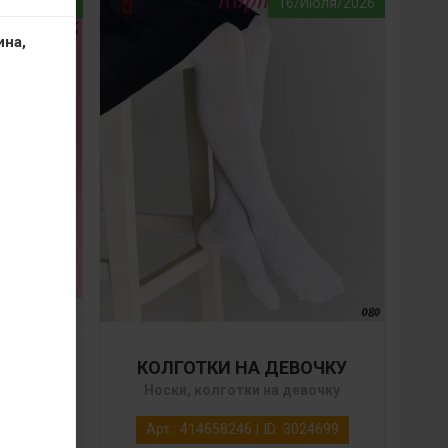
/Июля/2026
16/Июля/2026
ина,
КИ
КОЛГОТКИ НА ДЕВОЧКУ
АР
Носки, колготки на девочку
евочку
Арт.: 414658246 | ID: 3024699