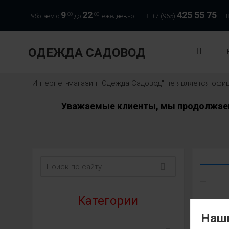
9
22
425 55 75
00
00
Работаем с
до
, ежедневно:
+7 (965)
ОДЕЖДА САДОВОД
Интернет-магазин "Одежда Садовод" не является оф
Уважаемые клиенты, мы продолжаем 
Категории
Наши