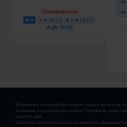
128
Производитель:
164
Все
·
1-4-16
(1)
·
А 1-4-16
(1)
·
А 2В-75
(4)
Возникшие вопросы Вы можете задать на нашем сай
позвонив по указанному номеру телефона: наши с
ответят вам.
Odezhda-sadovod.com.ком-не является официальны