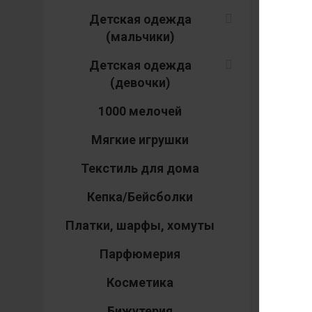
А
Детская одежда
(мальчики)
Детская одежда
(девочки)
116
146
1000 мелочей
Мягкие игрушки
Текстиль для дома
Кепка/Бейсболки
Платки, шарфы, хомуты
Парфюмерия
Косметика
Бижутерия