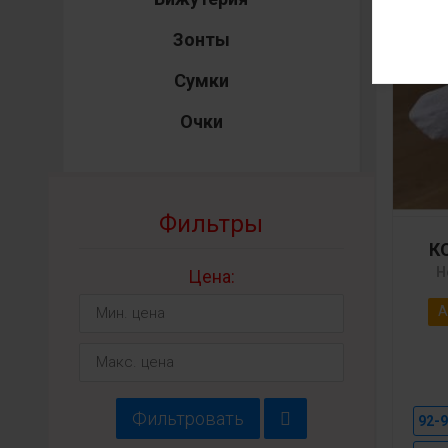
Зонты
Сумки
Очки
Фильтры
К
Н
Цена:
А
Фильтровать
92-9