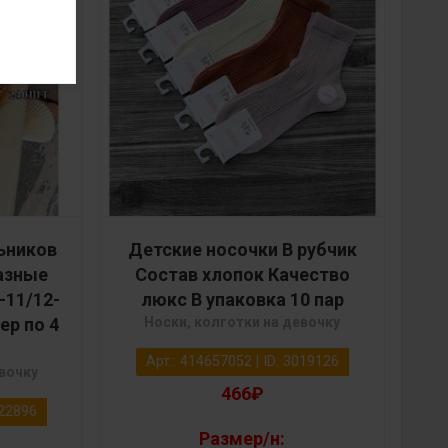
ьников
Детские носочки В рубчик
разные
Состав хлопок Качество
-11/12-
люкс В упаковка 10 пар
ер по 4
Носки, колготки на девочку
Арт.: 414657052 | ID: 3019126
евочку
466₽
022896
Размер/н: