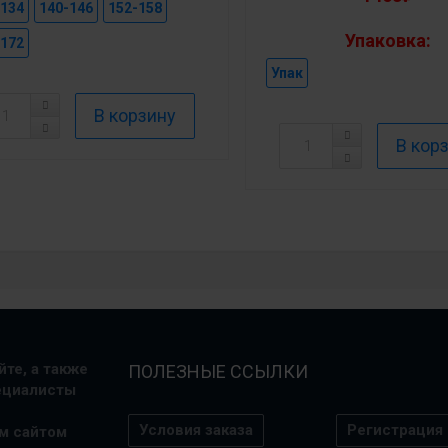
-134
140-146
152-158
Упаковка:
-172
Упак
те, а также
ПОЛЕЗНЫЕ ССЫЛКИ
пециалисты
Условия заказа
Регистрация
м сайтом