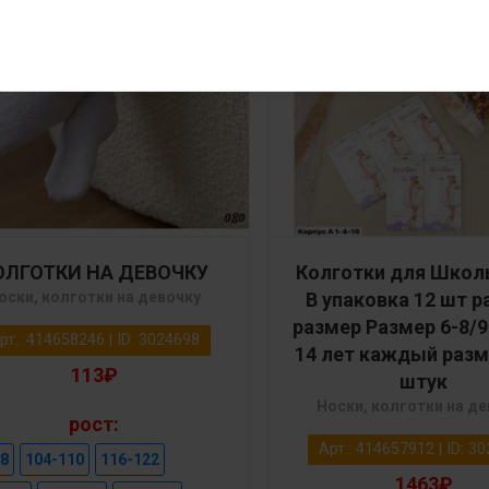
ОЛГОТКИ НА ДЕВОЧКУ
Колготки для Школ
оски, колготки на девочку
В упаковка 12 шт 
размер Размер 6-8/9
рт.: 414658246 | ID: 3024698
14 лет каждый разм
113₽
штук
Носки, колготки на д
рост:
Арт.: 414657912 | ID: 3
8
104-110
116-122
1463₽