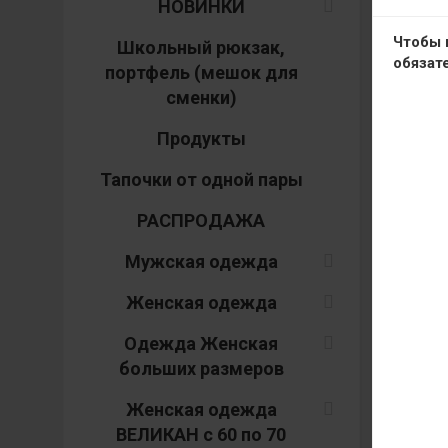
НОВИНКИ
Чтобы 
Школьный рюкзак,
обязат
портфель (мешок для
сменки)
Продукты
Тапочки от одной пары
РАСПРОДАЖА
Мужская одежда
Женская одежда
Одежда Женская
больших размеров
Женская одежда
Н
ВЕЛИКАН с 60 по 70