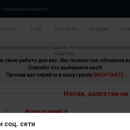
info@odezhda-sadovod.com
КАТАЛОГ
О НАС
КОНТАКТЫ
ОТЗЫВЫ
БЛО
ициальным сайтом рынка Садовод. Интернет-магазин odezhda
«Садовод».
свою работу для вас. Мы полностью обновили ка
Спасибо что выбираете нас!!!
Просим вас перейти в нашу группу
ВКОНТАКТЕ
Носки, колготки на
Всего позиций:
6
 соц. сети