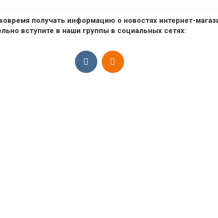
16/Июля/2026
16
вовремя получать информацию о новостях интернет-магаз
ельно вступите в наши группы в социальных сетях:
ДЕТСКИЕ ГОЛЬФЫ
ДЕТСКИЕ НОС
УПАКОВКА 10ПАР
УПАКОВКА 12П
оски, колготки на девочку
Носки, колготки на д