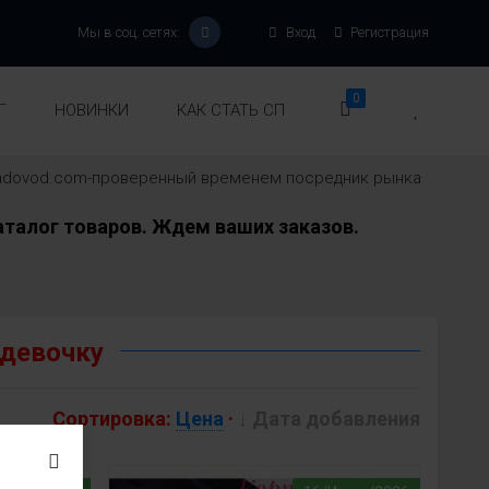
Мы в соц. сетях:
Вход
Регистрация
0
Г
НОВИНКИ
КАК СТАТЬ СП
-sadovod.com-проверенный временем посредник рынка
талог товаров. Ждем ваших заказов.
 девочку
Сортировка:
Цена
·
↓ Дата добавления