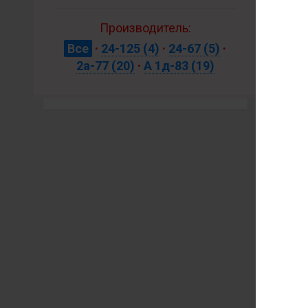
Производитель:
128
Все
·
24-125
(4)
·
24-67
(5)
·
158
2а-77
(20)
·
А 1д-83
(19)
нет