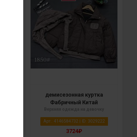
ртка
демисезонная куртка
ай
Фабричный Китай
вочку
Верхняя одежда на девочку
3029223
Арт.: 4146584732 | ID: 3029222
3724₽