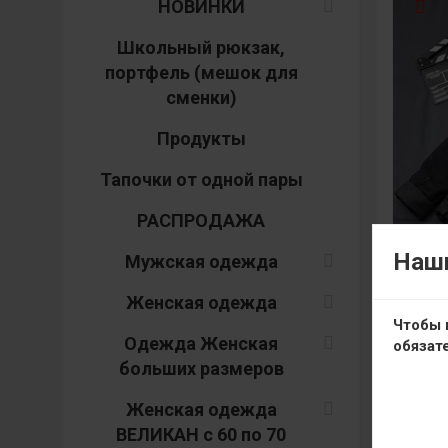
НОВИНКИ
Школьный рюкзак,
портфель (мешок для
сменки)
Продукты
Тапочки от одной пары
РАСПРОДАЖА
Наши
Мужская одежда
Женская одежда
Чтобы 
Одежда Женская
обязат
больших размеров
Женская одежда
В
ВЕЛИКАН с 60 по 70