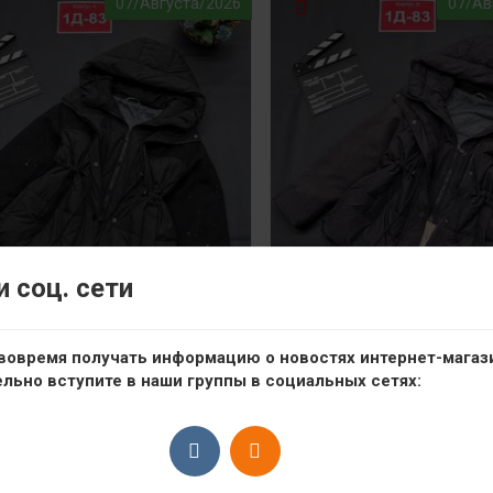
07/Августа/2026
07/Ав
 соц. сети
вовремя получать информацию о новостях интернет-магаз
ельно вступите в наши группы в социальных сетях:
демисезонная куртка
демисезонная ку
Фабричный Китай
Фабричный Кит
ерхняя одежда на девочку
Верхняя одежда на де