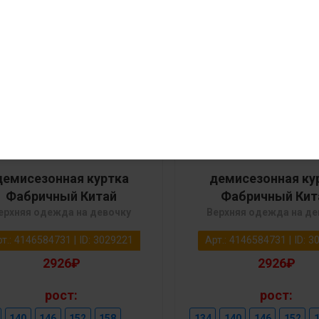
демисезонная куртка
демисезонная ку
Фабричный Китай
Фабричный Кит
ерхняя одежда на девочку
Верхняя одежда на де
т.: 4146584731 | ID: 3029221
Арт.: 4146584731 | ID: 
2926₽
2926₽
рост:
рост:
140
146
152
158
134
140
146
152