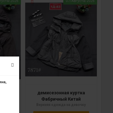
густа/2026
07/Августа/2026
ина,
ртка
демисезонная куртка
ай
Фабричный Китай
вочку
Верхняя одежда на девочку