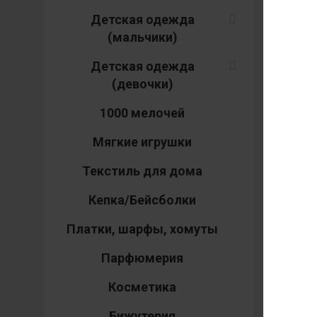
Ар
Детская одежда
(мальчики)
Детская одежда
(девочки)
128
158
1000 мелочей
Мягкие игрушки
нет
Текстиль для дома
Кепка/Бейсболки
Платки, шарфы, хомуты
Парфюмерия
Косметика
Бижутерия