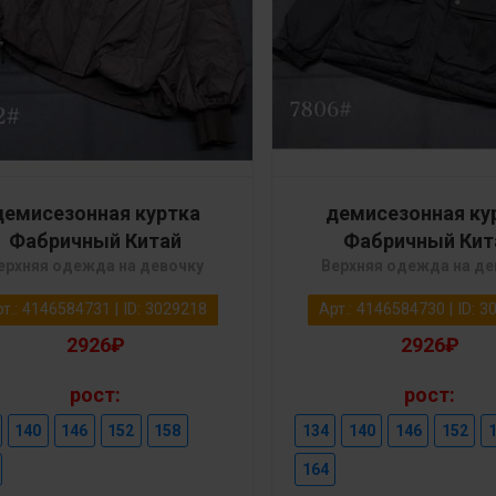
демисезонная куртка
демисезонная ку
Фабричный Китай
Фабричный Кит
ерхняя одежда на девочку
Верхняя одежда на де
т.: 4146584731 | ID: 3029218
Арт.: 4146584730 | ID: 
2926₽
2926₽
рост:
рост:
140
146
152
158
134
140
146
152
164