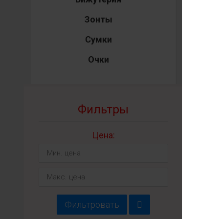
Зонты
Сумки
Очки
Фильтры
Цена:
В
Ар
Фильтровать