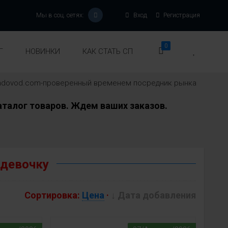
Мы в соц. сетях:
Вход
Регистрация
0
Г
НОВИНКИ
КАК СТАТЬ СП
-sadovod.com-проверенный временем посредник рынка
талог товаров. Ждем ваших заказов.
 девочку
Сортировка:
Цена
·
↓ Дата добавления