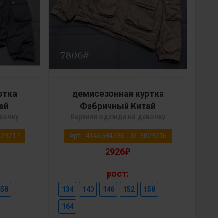
ртка
демисезонная куртка
ай
Фабричный Китай
вочку
Верхняя одежда на девочку
3029217
Арт.: 4146584730 | ID: 3029216
2926₽
рост:
158
134
140
146
152
158
164