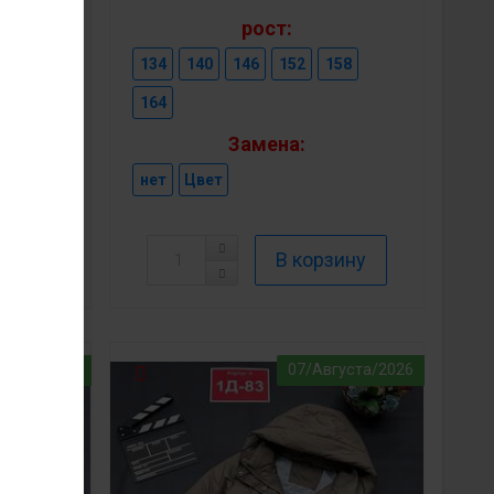
рост:
152
134
140
146
152
158
164
Замена:
нет
Цвет
густа/2026
07/Августа/2026