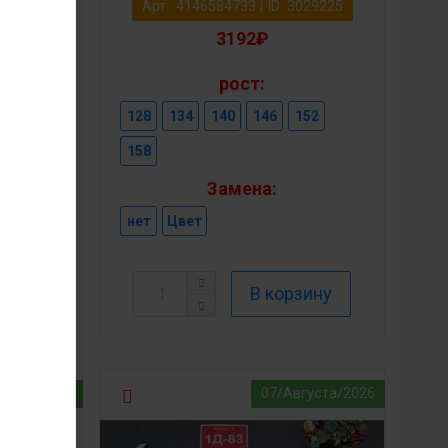
3029226
Арт.: 4146584733 | ID: 3029225
3192₽
рост:
152
128
134
140
146
152
158
Замена:
нет
Цвет
густа/2026
07/Августа/2026