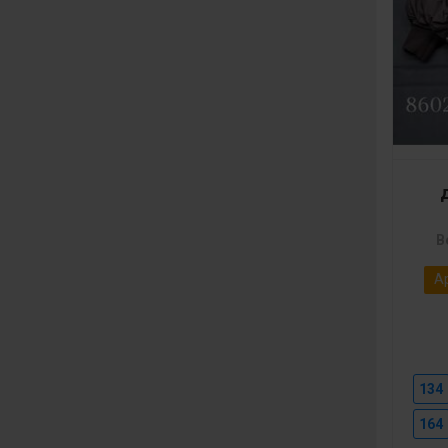
В
Ар
134
164