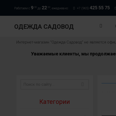
9
22
425 55 75
00
00
Работаем с
до
, ежедневно:
+7 (965)
ОДЕЖДА САДОВОД
Интернет-магазин "Одежда Садовод" не является оф
Уважаемые клиенты, мы продолжаем 
Категории