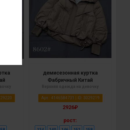
ртка
демисезонная куртка
ай
Фабричный Китай
вочку
Верхняя одежда на девочку
3029220
Арт.: 4146584731 | ID: 3029219
2926₽
рост:
158
134
140
146
152
158