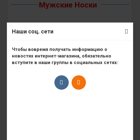
Мужские Носки
Всего позиций:
42
Наши соц. сети
Сортировка:
Цена
·
↓ Дата добавления
Чтобы вовремя получать информацию о
новостях интернет-магазина, обязательно
вступите в наши группы в социальных сетях:
30/Июля/2026
30/Июля/2026
Мужские носки
Мужские носки