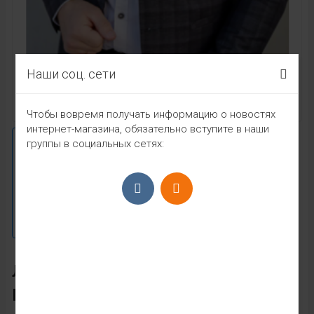
Наши соц. сети
Чтобы вовремя получать информацию о новостях
интернет-магазина, обязательно вступите в наши
группы в социальных сетях:
ЛИКВИДАЦИЯ ТОВАРА МУЖСКОЙ
ПИДЖАК НА ПОДКЛАДЕ