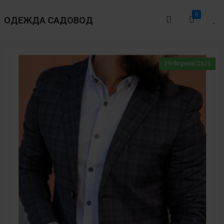
0
ОДЕЖДА САДОВОД
29/Апреля/2026