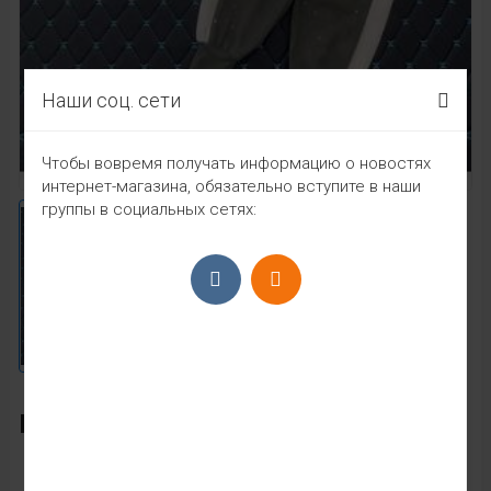
Наши соц. сети
Чтобы вовремя получать информацию о новостях
интернет-магазина, обязательно вступите в наши
группы в социальных сетях:
КОСТЮМ В РАЗМЕР ФАБРИЧНЫЙ
Артикул: