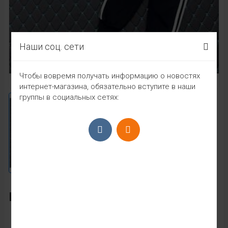
Наши соц. сети
Чтобы вовремя получать информацию о новостях
интернет-магазина, обязательно вступите в наши
группы в социальных сетях:
КОСТЮМ В РАЗМЕР ФАБРИЧНЫЙ
Артикул: