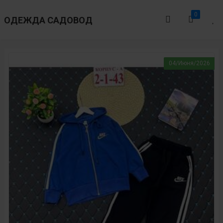
0
ОДЕЖДА САДОВОД
04/Июня/2026