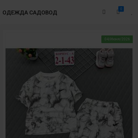
0
ОДЕЖДА САДОВОД
04/Июня/2026