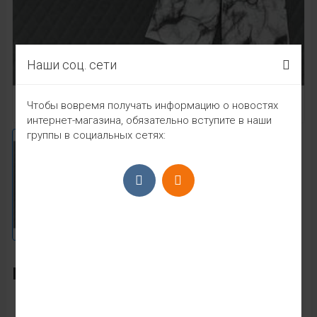
Наши соц. сети
Чтобы вовремя получать информацию о новостях
интернет-магазина, обязательно вступите в наши
группы в социальных сетях:
КОСТЮМ В РАЗМЕР ФАБРИЧНЫЙ
Артикул: