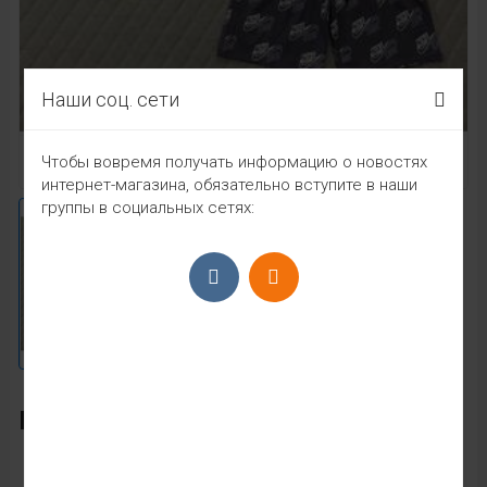
Наши соц. сети
Чтобы вовремя получать информацию о новостях
интернет-магазина, обязательно вступите в наши
группы в социальных сетях:
КОСТЮМ В РАЗМЕР ФАБРИЧНЫЙ
Артикул: