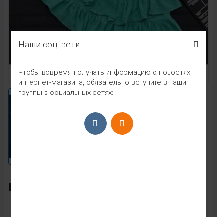
Наши соц. сети
Чтобы вовремя получать информацию о новостях
интернет-магазина, обязательно вступите в наши
группы в социальных сетях:
КОСТЮМ В РАЗМЕР ФАБРИЧНЫЙ
Артикул: