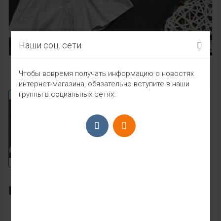
Наши соц. сети
Чтобы вовремя получать информацию о новостях
интернет-магазина, обязательно вступите в наши
группы в социальных сетях:
КОСТЮМ В РАЗМЕР ФАБРИЧНЫЙ
Артикул: