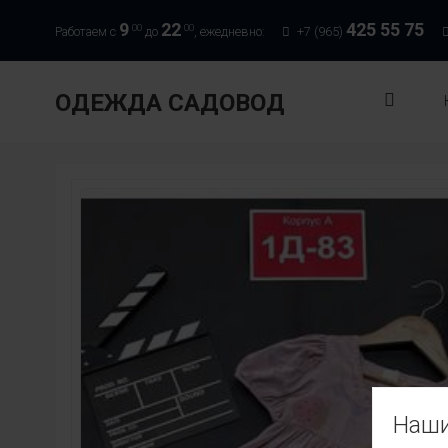
9
22
425 55 75
00
00
Работаем с
до
, ежедневно:
+7 (965)
ОДЕЖДА САДОВОД
Наши