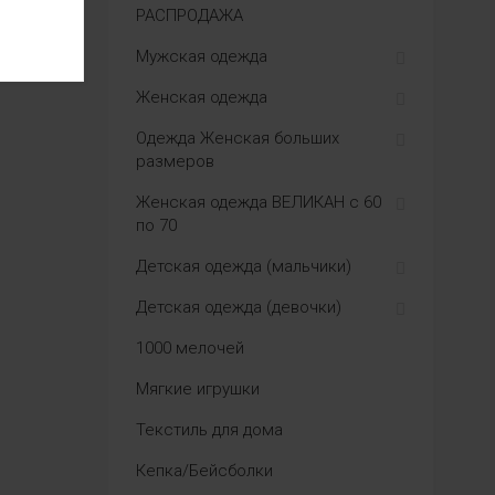
РАСПРОДАЖА
Мужская одежда
Женская одежда
Одежда Женская больших
размеров
Женская одежда ВЕЛИКАН с 60
по 70
Детская одежда (мальчики)
Детская одежда (девочки)
1000 мелочей
Мягкие игрушки
Текстиль для дома
Кепка/Бейсболки