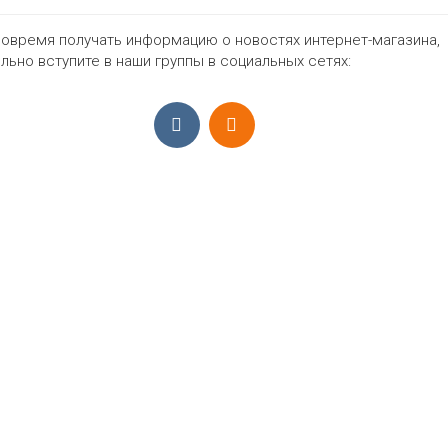
овремя получать информацию о новостях интернет-магазина,
372₽
льно вступите в наши группы в социальных сетях:
ПРИЁМ ЗАКАЗОВ С 9:00-22:00, ЕЖЕ
Моб.:
+7 (965) 425 55 75
E-mail:
info@sadovodopt.com