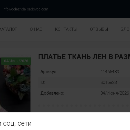
info@odezhda-sadovod.com
КАТАЛОГ
О НАС
КОНТАКТЫ
ОТЗЫВЫ
БЛО
ПЛАТЬЕ ТКАНЬ ЛЕН В РА
04/Июня/2026
Артикул:
41465489
ID:
3015828
Добавлено:
04/Июня/2026
рост:
Замена:
 соц. сети
98
104
110
116
122
нет
Цвет