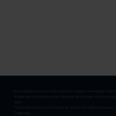
Возникшие вопросы Вы можете задать на нашем сайте
позвонив по указанному номеру телефона: наши специ
вам.
Odezhda-sadovod.com.ком-не является официальным 
Садовод.