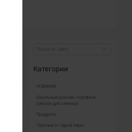
Категории
НОВИНКИ
Школьный рюкзак, портфель
(мешок для сменки)
Продукты
Тапочки от одной пары