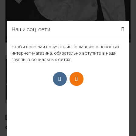
Наши соц. сети
Чтобы вовремя получать информацию о новостях
интернет-магазина, обязательно вступите в наши
группы в социальных сетях:
ШКОЛЬНАЯ РУБАШКА В РАЗМЕР
ФАБРИЧНЫЙ