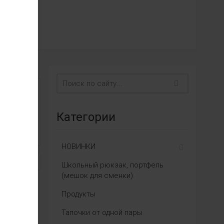
Категории
НОВИНКИ
Школьный рюкзак, портфель
(мешок для сменки)
Продукты
Тапочки от одной пары