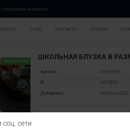
info@odezhda-sadovod.com
КАТАЛОГ
О НАС
КОНТАКТЫ
ОТЗЫВЫ
БЛО
ШКОЛЬНАЯ БЛУЗКА В РА
04/Июня/2026
Артикул:
414654901
ID:
3015835
Добавлено:
04/Июня/2026
рост:
Замена:
 соц. сети
128
134
140
146
152
нет
Цвет