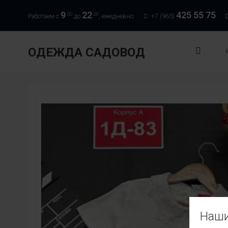
9
22
425 55 75
00
00
Работаем с
до
, ежедневно:
+7 (965)
ОДЕЖДА САДОВОД
Наши