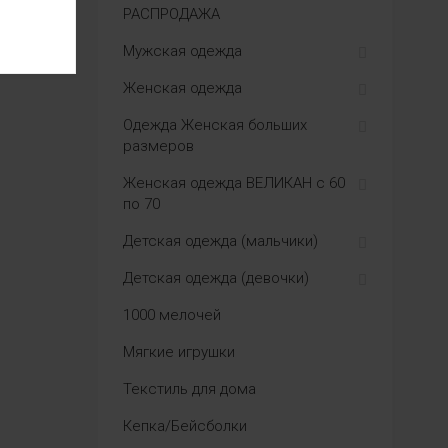
РАСПРОДАЖА
Мужская одежда
Женская одежда
Одежда Женская больших
размеров
Женская одежда ВЕЛИКАН с 60
по 70
Детская одежда (мальчики)
Детская одежда (девочки)
1000 мелочей
Мягкие игрушки
Текстиль для дома
Кепка/Бейсболки