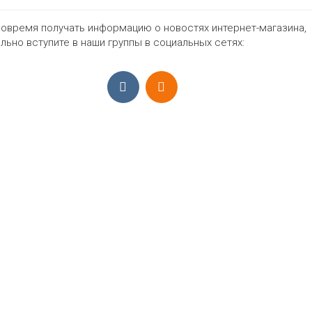
овремя получать информацию о новостях интернет-магазина,
665₽
льно вступите в наши группы в социальных сетях:
ПРИЁМ ЗАКАЗОВ С 9:00-22:00, ЕЖЕ
Моб.:
+7 (965) 425 55 75
E-mail:
info@sadovodopt.com