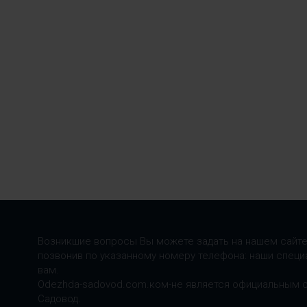
Возникшие вопросы Вы можете задать на нашем сайте
позвонив по указанному номеру телефона: наши специ
вам.
Odezhda-sadovod.com.ком-не является официальным 
Садовод.