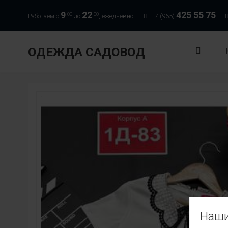
9
22
425 55 75
00
00
Работаем с
до
, ежедневно:
+7 (965)
ОДЕЖДА САДОВОД
Наши