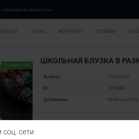
info@odezhda-sadovod.com
КАТАЛОГ
О НАС
КОНТАКТЫ
ОТЗЫВЫ
БЛО
ШКОЛЬНАЯ БЛУЗКА В РА
04/Июня/2026
Артикул:
414654901
ID:
3015836
Добавлено:
04/Июня/2026
рост:
Замена:
 соц. сети
128
134
140
146
152
нет
Цвет