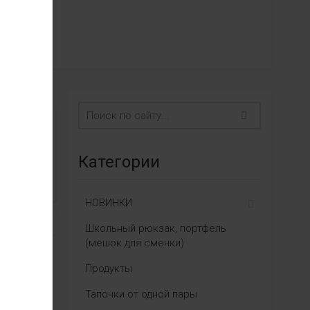
Категории
НОВИНКИ
Школьный рюкзак, портфель
(мешок для сменки)
Продукты
Тапочки от одной пары