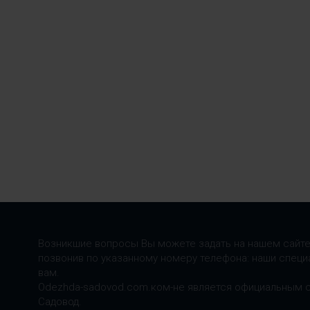
Возникшие вопросы Вы можете задать на нашем сайте
позвонив по указанному номеру телефона: наши специ
вам.
Odezhda-sadovod.com.ком-не является официальным 
Садовод.