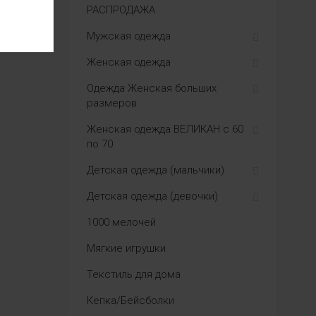
РАСПРОДАЖА
Мужская одежда
Женская одежда
Одежда Женская больших
размеров
Женская одежда ВЕЛИКАН с 60
по 70
Детская одежда (мальчики)
Детская одежда (девочки)
1000 мелочей
Мягкие игрушки
Текстиль для дома
Кепка/Бейсболки