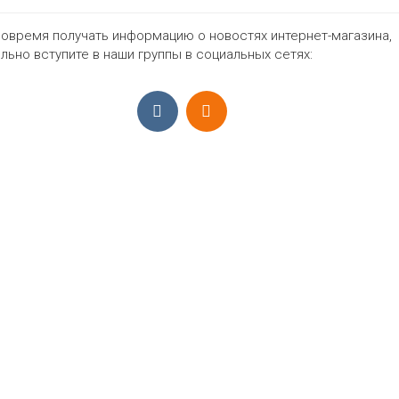
овремя получать информацию о новостях интернет-магазина,
665₽
льно вступите в наши группы в социальных сетях:
ПРИЁМ ЗАКАЗОВ С 9:00-22:00, ЕЖЕ
Моб.:
+7 (965) 425 55 75
E-mail:
info@sadovodopt.com