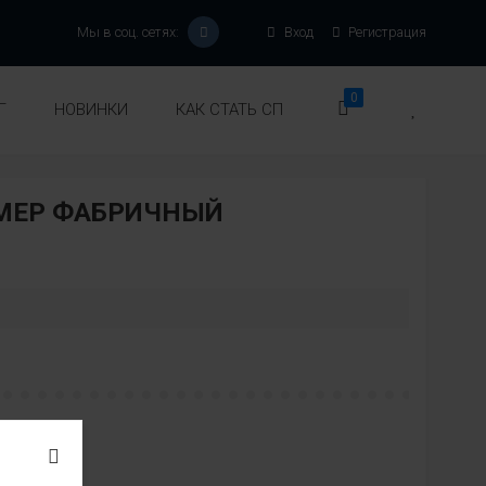
Мы в соц. сетях:
Вход
Регистрация
0
Г
НОВИНКИ
КАК СТАТЬ СП
ЗМЕР ФАБРИЧНЫЙ
Модель