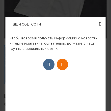
Наши соц. сети
Чтобы вовремя получать информацию о новостях
интернет-магазина, обязательно вступите в наши
группы в социальных сетях:
ШКОЛЬНАЯ БЛУЗКА В РАЗМЕР
ФАБРИЧНЫЙ