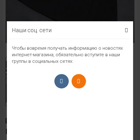
Наши соц. сети
Чтобы вовремя получать информацию о новостях
интернет-магазина, обязательно вступите в наши
группы в социальных сетях:
ШКОЛЬНАЯ ЮБКА-ШОРТЫ В
РАЗМЕР ФАБРИЧНЫЙ