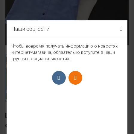
Наши соц. сети
Чтобы вовремя получать информацию о новостях
интернет-магазина, обязательно вступите в наши
группы в социальных сетях:
ШКОЛЬНАЯ РУБАШКА В РАЗМЕР
ФАБРИЧНЫЙ