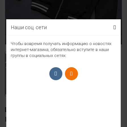
Наши соц. сети
Чтобы вовремя получать информацию о новостях
интернет-магазина, обязательно вступите в наши
группы в социальных сетях:
ШКОЛЬНЫЙ БОМБЕР ТРИКОТАЖ В
РАЗМЕР ФАБРИЧНЫЙ