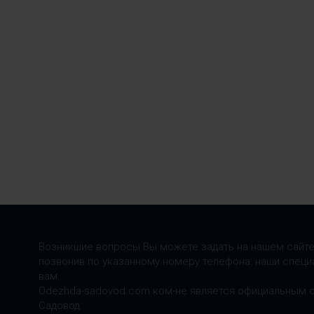
Возникшие вопросы Вы можете задать на нашем сайте
позвонив по указанному номеру телефона: наши специ
вам.
Odezhda-sadovod.com.ком-не является официальным 
Садовод.