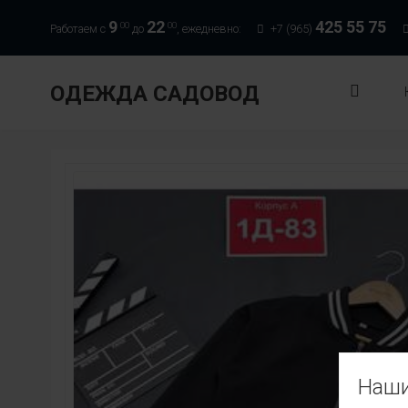
9
22
425 55 75
00
00
Работаем с
до
, ежедневно:
+7 (965)
ОДЕЖДА САДОВОД
Наши