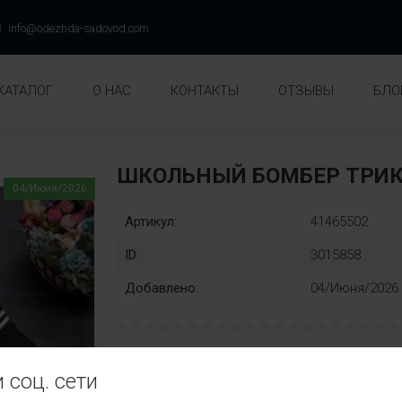
info@odezhda-sadovod.com
КАТАЛОГ
О НАС
КОНТАКТЫ
ОТЗЫВЫ
БЛО
ШКОЛЬНЫЙ БОМБЕР ТРИК
04/Июня/2026
Артикул:
41465502
ID:
3015858
Добавлено:
04/Июня/2026
рост:
Замена:
 соц. сети
134
140
146
152
158
нет
Цвет