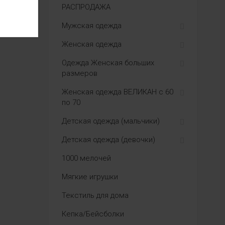
РАСПРОДАЖА
Мужская одежда
Женская одежда
Одежда Женская больших
размеров
Женская одежда ВЕЛИКАН с 60
по 70
Детская одежда (мальчики)
Детская одежда (девочки)
1000 мелочей
Мягкие игрушки
Текстиль для дома
Кепка/Бейсболки