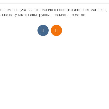
овремя получать информацию о новостях интернет-магазина,
1197₽
льно вступите в наши группы в социальных сетях:
ПРИЁМ ЗАКАЗОВ С 9:00-22:00, ЕЖЕ
Моб.:
+7 (965) 425 55 75
E-mail:
info@sadovodopt.com