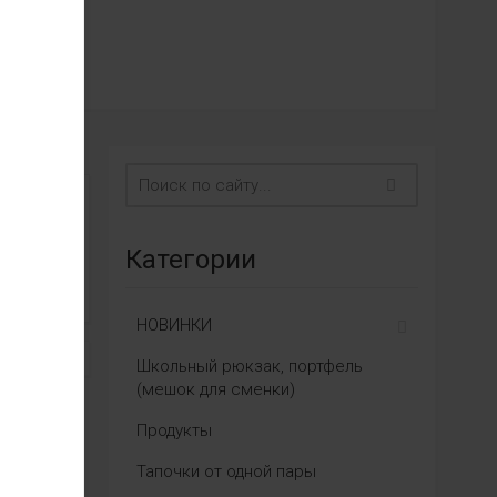
Категории
НОВИНКИ
Школьный рюкзак, портфель
(мешок для сменки)
Продукты
Тапочки от одной пары