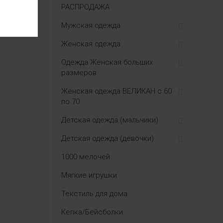
РАСПРОДАЖА
Мужская одежда
Женская одежда
Одежда Женская больших
размеров
Женская одежда ВЕЛИКАН с 60
по 70
Детская одежда (мальчики)
Детская одежда (девочки)
1000 мелочей
Мягкие игрушки
Текстиль для дома
Кепка/Бейсболки