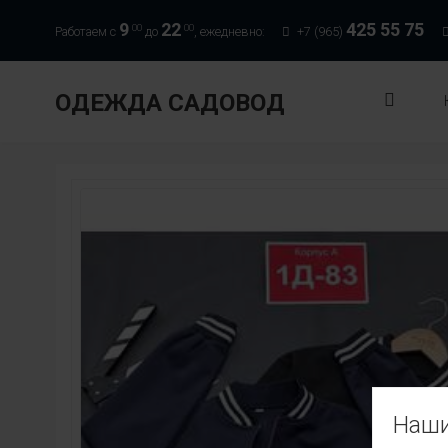
9
22
425 55 75
00
00
Работаем с
до
, ежедневно:
+7 (965)
ОДЕЖДА САДОВОД
Наши