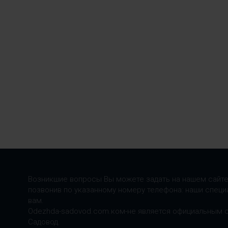
Возникшие вопросы Вы можете задать на нашем сайте
позвонив по указанному номеру телефона: наши специ
вам.
Odezhda-sadovod.com.ком-не является официальным 
Садовод.