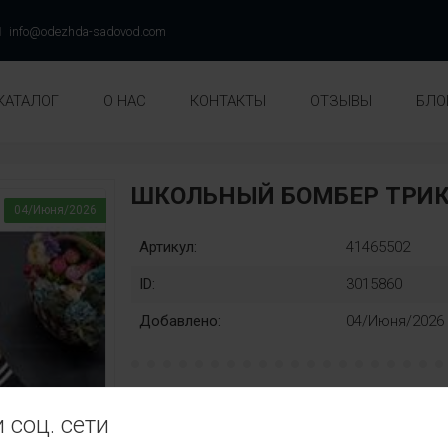
info@odezhda-sadovod.com
КАТАЛОГ
О НАС
КОНТАКТЫ
ОТЗЫВЫ
БЛО
ШКОЛЬНЫЙ БОМБЕР ТРИК
04/Июня/2026
Артикул:
41465502
ID:
3015860
Добавлено:
04/Июня/2026
рост:
Замена:
 соц. сети
134
140
146
152
158
нет
Цвет