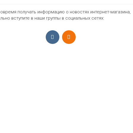
овремя получать информацию о новостях интернет-магазина,
1197₽
льно вступите в наши группы в социальных сетях:
ПРИЁМ ЗАКАЗОВ С 9:00-22:00, ЕЖЕ
Моб.:
+7 (965) 425 55 75
E-mail:
info@sadovodopt.com