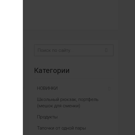
Категории
НОВИНКИ
Школьный рюкзак, портфель
(мешок для сменки)
Продукты
Тапочки от одной пары