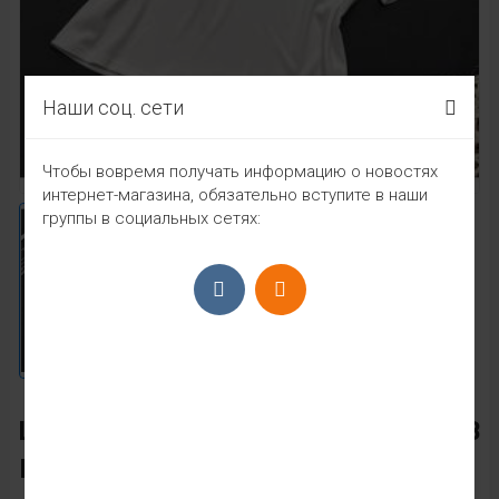
Наши соц. сети
Чтобы вовремя получать информацию о новостях
интернет-магазина, обязательно вступите в наши
группы в социальных сетях:
ШКОЛЬНАЯ БЛУЗКА НА ДЕВОЧКУ В
РАЗМЕР ФАБРИЧНЫЙ