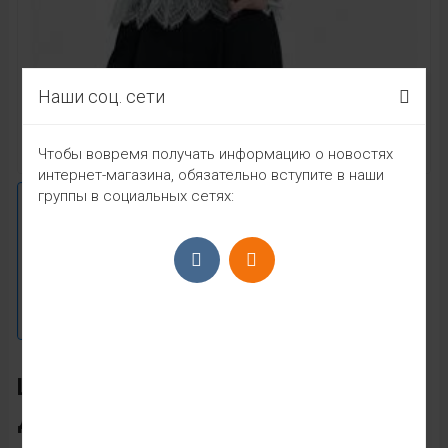
Наши соц. сети
Чтобы вовремя получать информацию о новостях
интернет-магазина, обязательно вступите в наши
группы в социальных сетях:
ШКОЛЬНАЯ КОФТОЧКА НА
ДЕВОЧКУ В РАЗМЕР ФАБРИЧНЫЙ