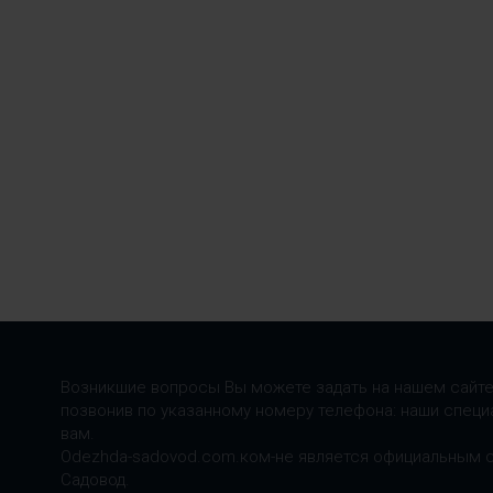
Возникшие вопросы Вы можете задать на нашем сайте
позвонив по указанному номеру телефона: наши специ
вам.
Odezhda-sadovod.com.ком-не является официальным 
Садовод.