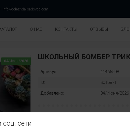
info@odezhda-sadovod.com
КАТАЛОГ
О НАС
КОНТАКТЫ
ОТЗЫВЫ
БЛО
ШКОЛЬНЫЙ БОМБЕР ТРИК
04/Июня/2026
Артикул:
41465508
ID:
3015871
Добавлено:
04/Июня/2026
рост:
Замена:
 соц. сети
134
140
146
152
158
нет
Цвет