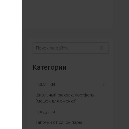
Категории
НОВИНКИ
Школьный рюкзак, портфель
(мешок для сменки)
Продукты
Тапочки от одной пары