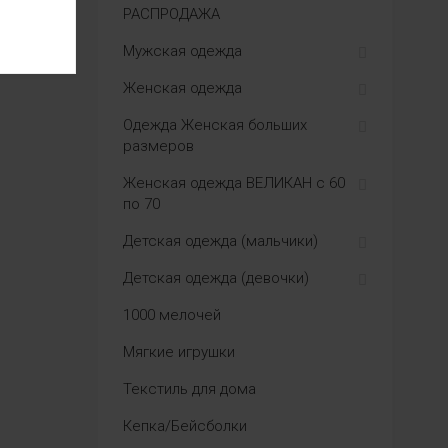
РАСПРОДАЖА
Мужская одежда
Женская одежда
Одежда Женская больших
размеров
Женская одежда ВЕЛИКАН с 60
по 70
Детская одежда (мальчики)
Детская одежда (девочки)
1000 мелочей
Мягкие игрушки
Текстиль для дома
Кепка/Бейсболки