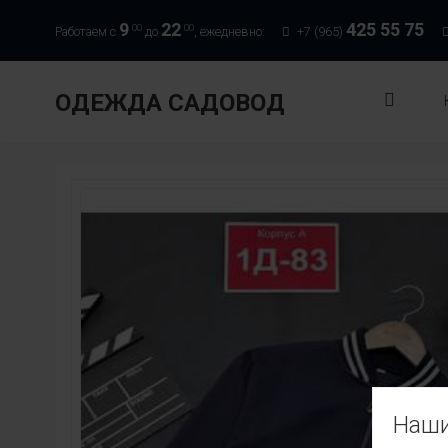
9
22
425 55 75
00
00
Работаем с
до
, ежедневно:
+7 (965)
ОДЕЖДА САДОВОД
Наши