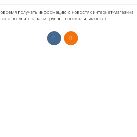
овремя получать информацию о новостях интернет-магазина,
1197₽
льно вступите в наши группы в социальных сетях:
ПРИЁМ ЗАКАЗОВ С 9:00-22:00, ЕЖЕ
Моб.:
+7 (965) 425 55 75
E-mail:
info@sadovodopt.com