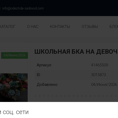
info@odezhda-sadovod.com
КАТАЛОГ
О НАС
КОНТАКТЫ
ОТЗЫВЫ
БЛО
ШКОЛЬНАЯ БКА НА ДЕВОЧ
04/Июня/2026
Артикул:
41465509
ID:
3015873
Добавлено:
04/Июня/2026
рост:
Замена:
 соц. сети
128
134
140
146
152
нет
Цвет