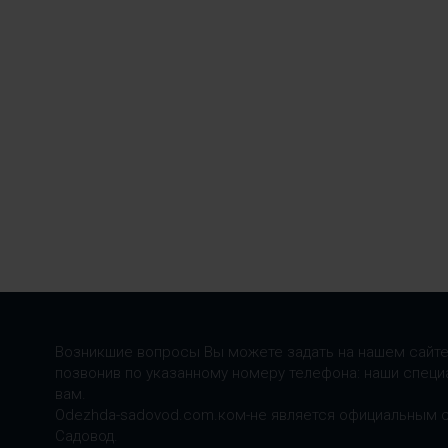
Возникшие вопросы Вы можете задать на нашем сайте
позвонив по указанному номеру телефона: наши специ
вам.
Odezhda-sadovod.com.ком-не является официальным 
Садовод.