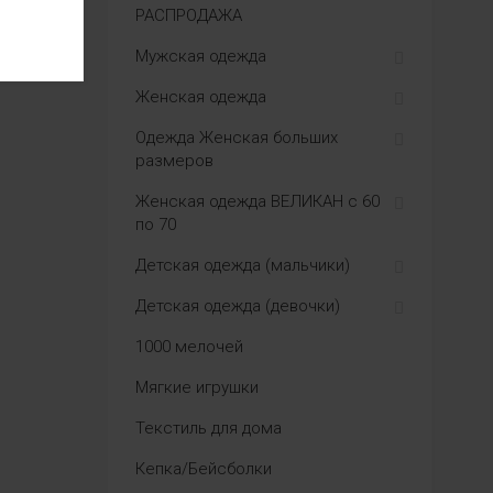
РАСПРОДАЖА
Мужская одежда
Женская одежда
Одежда Женская больших
размеров
Женская одежда ВЕЛИКАН с 60
по 70
Детская одежда (мальчики)
Детская одежда (девочки)
1000 мелочей
Мягкие игрушки
Текстиль для дома
Кепка/Бейсболки