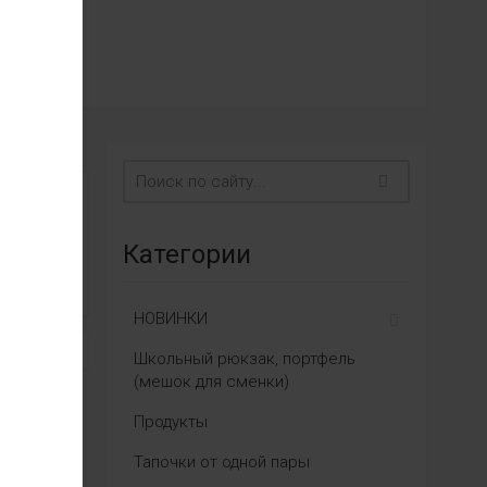
Категории
НОВИНКИ
Школьный рюкзак, портфель
(мешок для сменки)
Продукты
Тапочки от одной пары