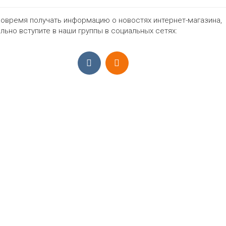
овремя получать информацию о новостях интернет-магазина,
864₽
льно вступите в наши группы в социальных сетях:
ПРИЁМ ЗАКАЗОВ С 9:00-22:00, ЕЖЕ
Моб.:
+7 (965) 425 55 75
E-mail:
info@sadovodopt.com