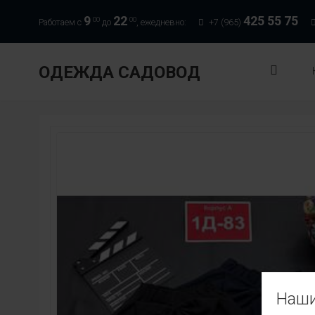
9
22
425 55 75
00
00
Работаем с
до
, ежедневно:
+7 (965)
ОДЕЖДА САДОВОД
Наши