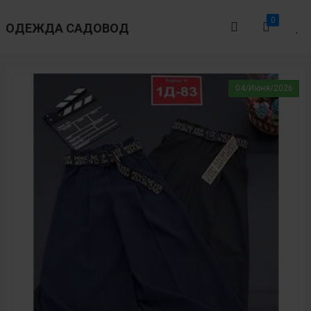
0
ОДЕЖДА САДОВОД
04/Июня/2026