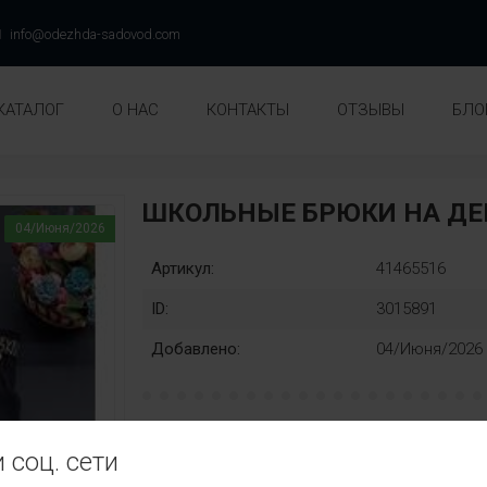
info@odezhda-sadovod.com
КАТАЛОГ
О НАС
КОНТАКТЫ
ОТЗЫВЫ
БЛО
ШКОЛЬНЫЕ БРЮКИ НА ДЕ
04/Июня/2026
Артикул:
41465516
ID:
3015891
Добавлено:
04/Июня/2026
рост:
Замена
 соц. сети
128
134
140
146
152
158
нет
Ц