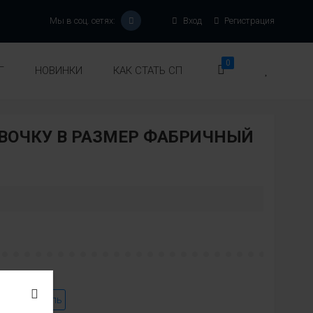
Мы в соц. сетях:
Вход
Регистрация
0
Г
НОВИНКИ
КАК СТАТЬ СП
ВОЧКУ В РАЗМЕР ФАБРИЧНЫЙ
:
вет
Модель