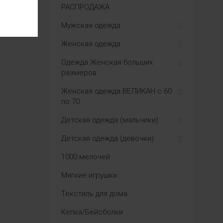
РАСПРОДАЖА
Мужская одежда
Женская одежда
Одежда Женская больших
размеров
Женская одежда ВЕЛИКАН с 60
по 70
Детская одежда (мальчики)
Детская одежда (девочки)
1000 мелочей
Мягкие игрушки
Текстиль для дома
Кепка/Бейсболки