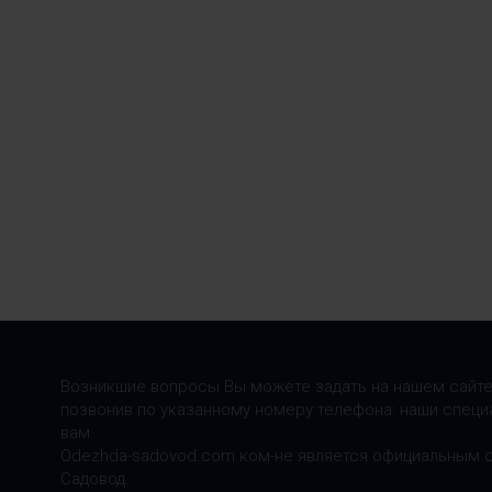
Возникшие вопросы Вы можете задать на нашем сайте
позвонив по указанному номеру телефона: наши специ
вам.
Odezhda-sadovod.com.ком-не является официальным 
Садовод.