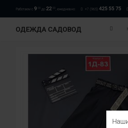
9
22
425 55 75
00
00
Работаем с
до
, ежедневно:
+7 (965)
ОДЕЖДА САДОВОД
Наши