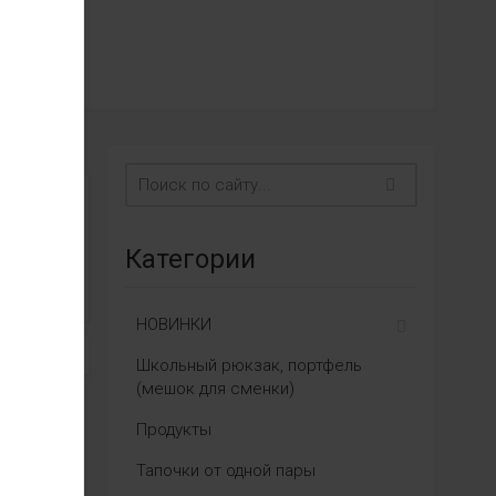
Категории
НОВИНКИ
Школьный рюкзак, портфель
(мешок для сменки)
Продукты
Тапочки от одной пары