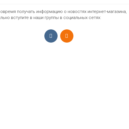
овремя получать информацию о новостях интернет-магазина,
864₽
льно вступите в наши группы в социальных сетях:
ПРИЁМ ЗАКАЗОВ С 9:00-22:00, ЕЖЕ
Моб.:
+7 (965) 425 55 75
E-mail:
info@sadovodopt.com