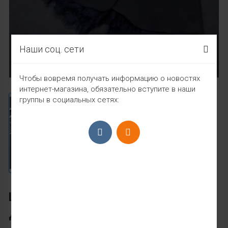
Наши соц. сети
Чтобы вовремя получать информацию о новостях
интернет-магазина, обязательно вступите в наши
группы в социальных сетях:
ШКОЛЬНАЯ ЮБКА-ШОРТЫ НА
ДЕВОЧКУ В РАЗМЕР ФАБРИЧНЫЙ