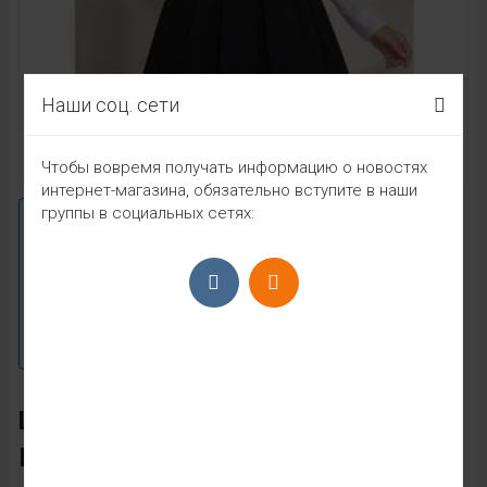
Наши соц. сети
Чтобы вовремя получать информацию о новостях
интернет-магазина, обязательно вступите в наши
группы в социальных сетях:
ШКОЛЬНАЯ ЮБКА НА ДЕВОЧКУ В
РАЗМЕР ФАБРИЧНЫЙ