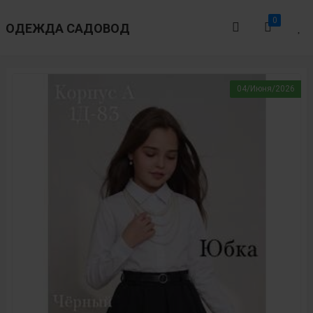
0
ОДЕЖДА САДОВОД
04/Июня/2026