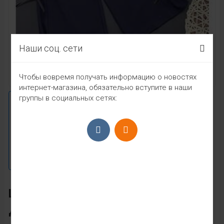
Наши соц. сети
Чтобы вовремя получать информацию о новостях
интернет-магазина, обязательно вступите в наши
группы в социальных сетях:
ШКОЛЬНЫЙ КОСТЮМ НА
ДЕВОЧКУ В РАЗМЕР ФАБРИЧНЫЙ