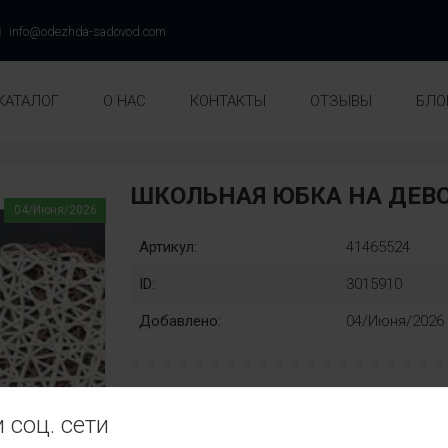
info@odezhda-sadovod.com
КАТАЛОГ
О НАС
КОНТАКТЫ
ОТЗЫВЫ
БЛО
ШКОЛЬНАЯ ЮБКА НА ДЕВ
04/Июня/2026
Артикул:
41465524
ID:
3015910
Добавлено:
04/Июня/2026
рост:
Замена:
 соц. сети
122
128
134
140
146
нет
Цвет