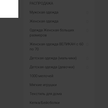
РАСПРОДАЖА
Мужская одежда
Женская одежда
Одежда Женская больших
размеров
Женская одежда ВЕЛИКАН с 60
по 70
Детская одежда (мальчики)
Детская одежда (девочки)
1000 мелочей
Мягкие игрушки
Текстиль для дома
Кепка/Бейсболки