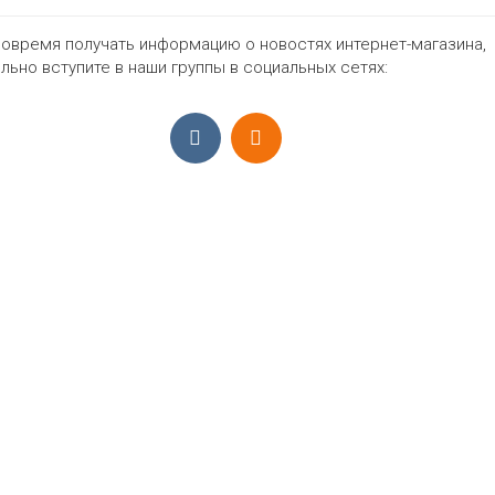
овремя получать информацию о новостях интернет-магазина,
598₽
льно вступите в наши группы в социальных сетях:
ПРИЁМ ЗАКАЗОВ С 9:00-22:00, ЕЖЕ
Моб.:
+7 (965) 425 55 75
E-mail:
info@sadovodopt.com