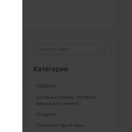
Категории
НОВИНКИ
Школьный рюкзак, портфель
(мешок для сменки)
Продукты
Тапочки от одной пары