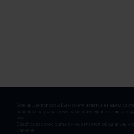
Возникшие вопросы Вы можете задать на нашем сайте
позвонив по указанному номеру телефона: наши специ
вам.
Odezhda-sadovod.com.ком-не является официальным 
Садовод.