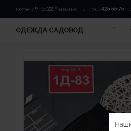
9
22
425 55 75
00
00
Работаем с
до
, ежедневно:
+7 (965)
ОДЕЖДА САДОВОД
Наши