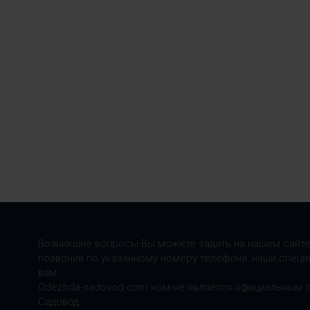
Возникшие вопросы Вы можете задать на нашем сайте
позвонив по указанному номеру телефона: наши специ
вам.
Odezhda-sadovod.com.ком-не является официальным 
Садовод.