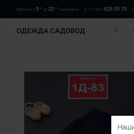
9
22
425 55 75
00
00
Работаем с
до
, ежедневно:
+7 (965)
ОДЕЖДА САДОВОД
Наши