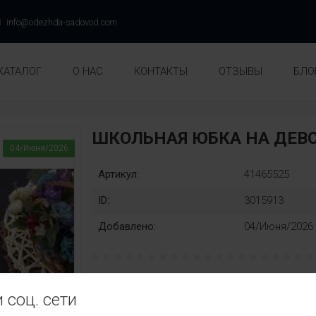
info@odezhda-sadovod.com
КАТАЛОГ
О НАС
КОНТАКТЫ
ОТЗЫВЫ
БЛО
ШКОЛЬНАЯ ЮБКА НА ДЕВ
04/Июня/2026
Артикул:
41465525
ID:
3015913
Добавлено:
04/Июня/2026
рост:
Замена:
 соц. сети
122
128
134
140
146
нет
Цвет