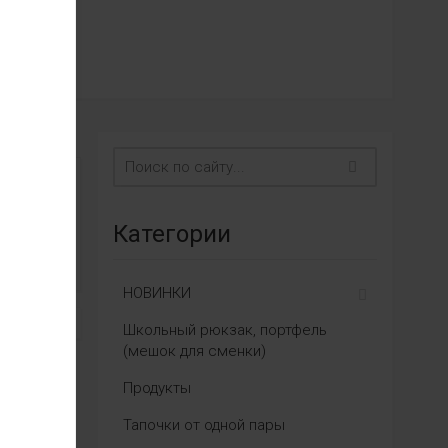
Категории
НОВИНКИ
Школьный рюкзак, портфель
(мешок для сменки)
Продукты
Тапочки от одной пары