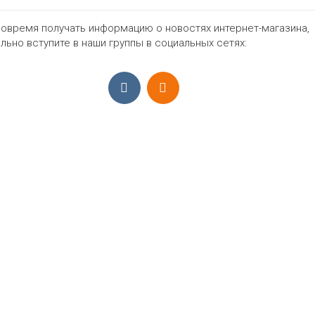
овремя получать информацию о новостях интернет-магазина,
598₽
льно вступите в наши группы в социальных сетях:
ПРИЁМ ЗАКАЗОВ С 9:00-22:00, ЕЖЕ
Моб.:
+7 (965) 425 55 75
E-mail:
info@sadovodopt.com