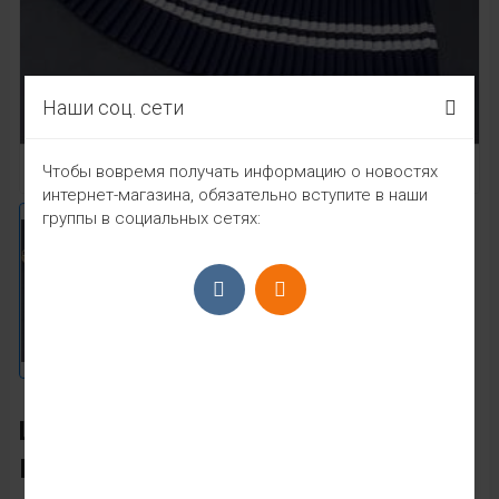
Наши соц. сети
Чтобы вовремя получать информацию о новостях
интернет-магазина, обязательно вступите в наши
группы в социальных сетях:
ШКОЛЬНАЯ ЮБКА НА ДЕВОЧКУ В
РАЗМЕР ФАБРИЧНЫЙ