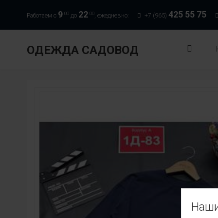
9
22
425 55 75
00
00
Работаем с
до
, ежедневно:
+7 (965)
ОДЕЖДА САДОВОД
Наши