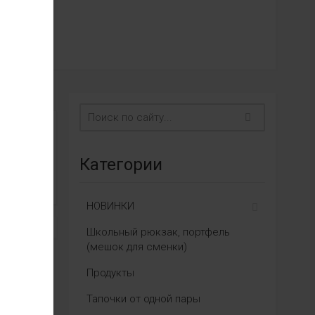
Категории
НОВИНКИ
Школьный рюкзак, портфель
(мешок для сменки)
Продукты
Тапочки от одной пары