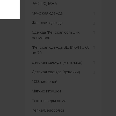
РАСПРОДАЖА
Мужская одежда
Женская одежда
Одежда Женская больших
размеров
Женская одежда ВЕЛИКАН с 60
по 70
Детская одежда (мальчики)
Детская одежда (девочки)
1000 мелочей
Мягкие игрушки
Текстиль для дома
Кепка/Бейсболки