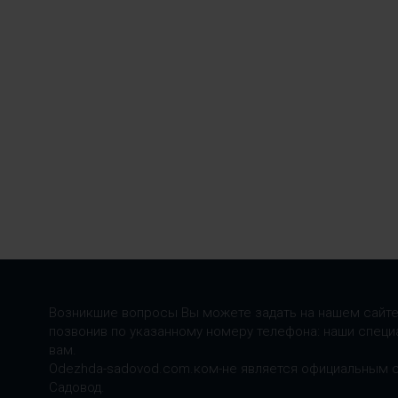
Возникшие вопросы Вы можете задать на нашем сайте
позвонив по указанному номеру телефона: наши специ
вам.
Odezhda-sadovod.com.ком-не является официальным 
Садовод.