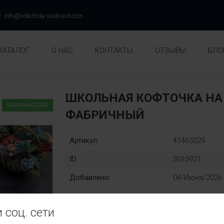
info@odezhda-sadovod.com
КАТАЛОГ
О НАС
КОНТАКТЫ
ОТЗЫВЫ
БЛО
ШКОЛЬНАЯ КОФТОЧКА НА 
04/Июня/2026
ФАБРИЧНЫЙ
Артикул:
41465529
ID:
3015921
Добавлено:
04/Июня/2026
 соц. сети
рост:
Замена: