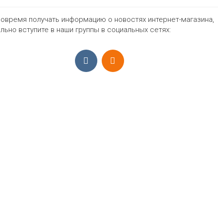
134
140
146
152
158
нет
Цвет
овремя получать информацию о новостях интернет-магазина,
льно вступите в наши группы в социальных сетях:
798₽
ПРИЁМ ЗАКАЗОВ С 9:00-22:00, ЕЖЕ
Моб.:
+7 (965) 425 55 75
E-mail:
info@sadovodopt.com