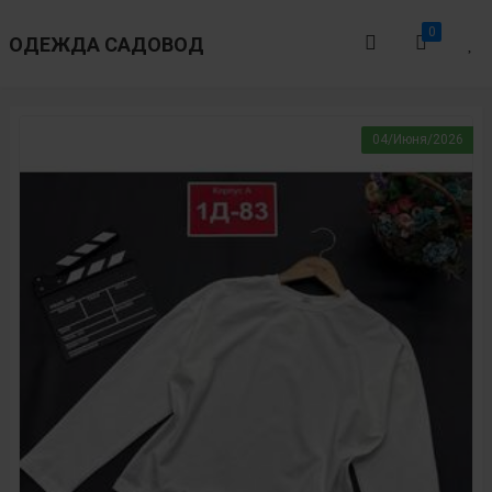
0
ОДЕЖДА САДОВОД
04/Июня/2026