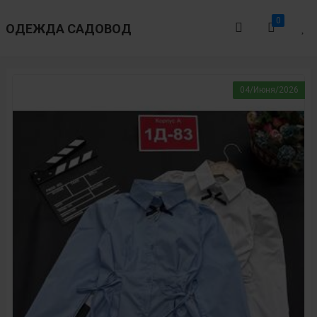
0
ОДЕЖДА САДОВОД
04/Июня/2026